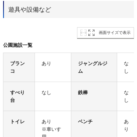
遊具や設備など
画面サイズで表示
公園施設一覧
ブラン
あり
ジャングルジ
な
コ
ム
し
すべり
なし
鉄棒
な
台
し
トイレ
あり
ベンチ
あ
※車いす
り
用