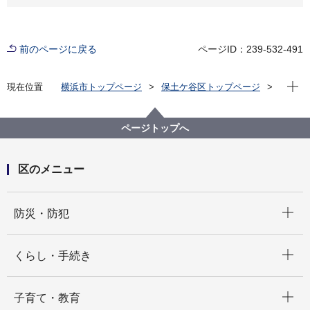
前のページに戻る
ページID：239-532-491
現在位
現在位置
横浜市トップページ
保土ケ谷区トップページ
区の紹介
保土ケ谷区の自然
公園一覧
上菅田みはらし公園
ページトップへ
区のメニュー
開く
防災・防犯
開く
くらし・手続き
開く
子育て・教育