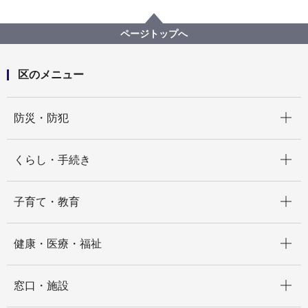
区の紹介
保土ケ谷区の自然
公園一覧
新桜ケ丘第三公園
ページトップへ
区のメニュー
開く
防災・防犯
開く
くらし・手続き
開く
子育て・教育
開く
健康・医療・福祉
開く
窓口・施設