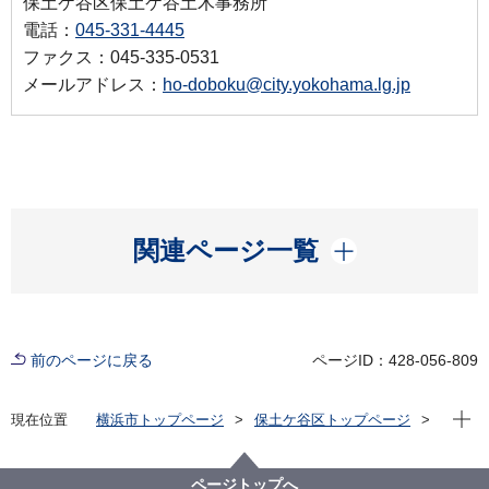
保土ケ谷区保土ケ谷土木事務所
電話：
045-331-4445
ファクス：045-335-0531
メールアドレス：
ho-doboku@city.yokohama.lg.jp
開く
関連ページ一覧
前のページに戻る
ページID：428-056-809
現在位
現在位置
横浜市トップページ
保土ケ谷区トップページ
区の紹介
保土ケ谷区の自然
公園一覧
法泉三丁目公園
ページトップへ