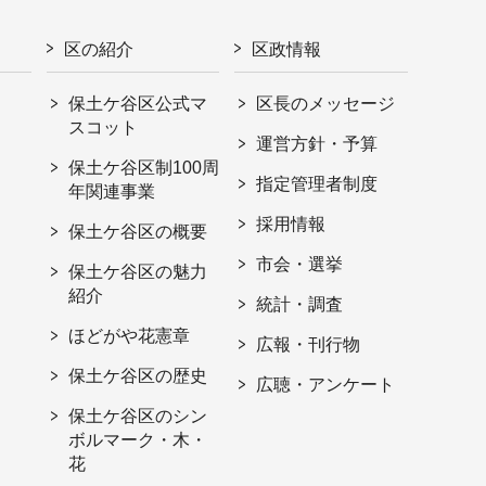
区の紹介
区政情報
保土ケ谷区公式マ
区長のメッセージ
スコット
運営方針・予算
保土ケ谷区制100周
指定管理者制度
年関連事業
採用情報
保土ケ谷区の概要
市会・選挙
保土ケ谷区の魅力
紹介
統計・調査
ほどがや花憲章
広報・刊行物
保土ケ谷区の歴史
広聴・アンケート
保土ケ谷区のシン
ボルマーク・木・
花