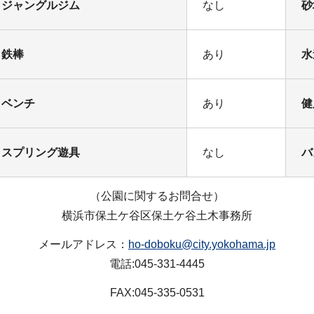
ジャングルジム
なし
砂
鉄棒
あり
水
ベンチ
あり
健
スプリング遊具
なし
バ
（公園に関するお問合せ）
横浜市保土ケ谷区保土ケ谷土木事務所
メールアドレス：
ho-doboku@city.yokohama.jp
電話:045-331-4445
FAX:045-335-0531