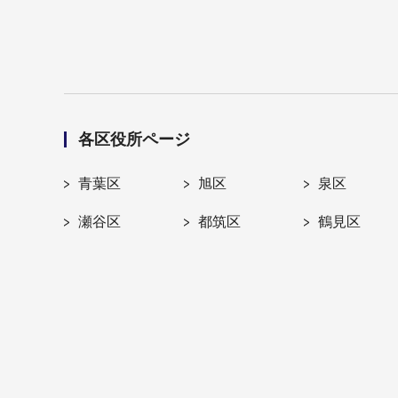
各区役所ページ
青葉区
旭区
泉区
瀬谷区
都筑区
鶴見区