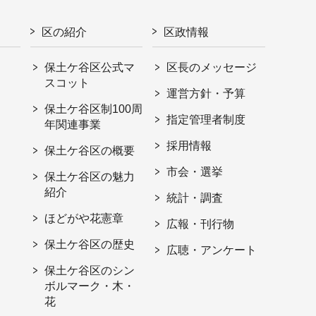
区の紹介
区政情報
保土ケ谷区公式マ
区長のメッセージ
スコット
運営方針・予算
保土ケ谷区制100周
指定管理者制度
年関連事業
採用情報
保土ケ谷区の概要
市会・選挙
保土ケ谷区の魅力
紹介
統計・調査
ほどがや花憲章
広報・刊行物
保土ケ谷区の歴史
広聴・アンケート
保土ケ谷区のシン
ボルマーク・木・
花