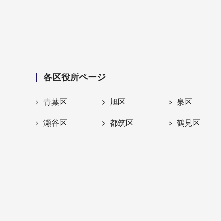
各区役所ページ
青葉区
旭区
泉区
瀬谷区
都筑区
鶴見区