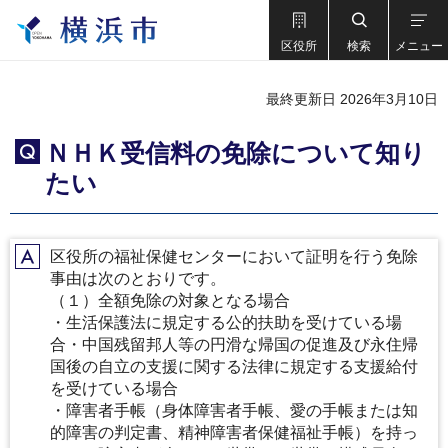
区役所
検索
メニュー
最終更新日 2026年3月10日
ＮＨＫ受信料の免除について知り
Q
たい
区役所の福祉保健センターにおいて証明を行う免除
A
事由は次のとおりです。
（１）全額免除の対象となる場合
・生活保護法に規定する公的扶助を受けている場
合・中国残留邦人等の円滑な帰国の促進及び永住帰
国後の自立の支援に関する法律に規定する支援給付
を受けている場合
・障害者手帳（身体障害者手帳、愛の手帳または知
的障害の判定書、精神障害者保健福祉手帳）を持っ