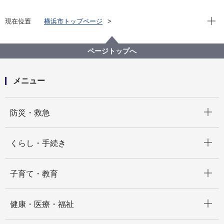
現在位
現在位置
横浜市トップページ
横浜市 Q＆Aよくある質問集
所管区局から探す
健康福祉局
障害自立支援課
ページトップへ
ＮＨＫ受信料の免除について知りたい
メニュー
開く
防災・救急
開く
くらし・手続き
開く
子育て・教育
開く
健康・医療・福祉