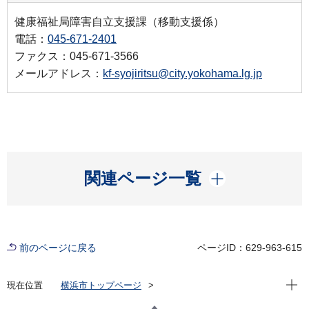
健康福祉局障害自立支援課（移動支援係）
電話：
045-671-2401
ファクス：045-671-3566
メールアドレス：
kf-syojiritsu@city.yokohama.lg.jp
開く
関連ページ一覧
前のページに戻る
ページID：629-963-615
現在位
現在位置
横浜市トップページ
横浜市 Q＆Aよくある質問集