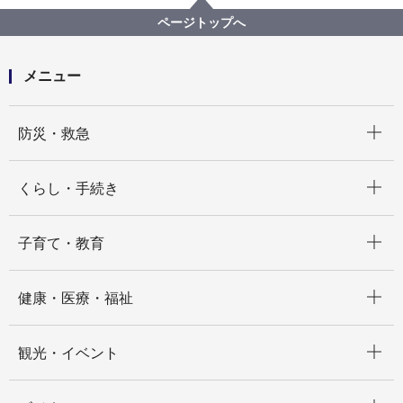
所管区局から探す
健康福祉局
障害自立支援課
ページトップへ
福祉特別乗車券（福祉パス）を紛失したが、どうした
らよいか。
メニュー
開く
防災・救急
開く
くらし・手続き
開く
子育て・教育
開く
健康・医療・福祉
開く
観光・イベント
開く