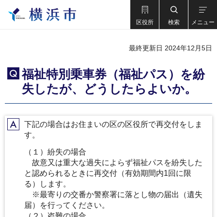
区役所
検索
メニュー
最終更新日 2024年12月5日
福祉特別乗車券（福祉パス）を紛
Q
失したが、どうしたらよいか。
下記の場合はお住まいの区の区役所で再交付をしま
A
す。
（１）紛失の場合
故意又は重大な過失によらず福祉パスを紛失した
と認められるときに再交付（有効期間内1回に限
る）します。
※最寄りの交番か警察署に落とし物の届出（遺失
届）を行ってください。
（２）盗難の場合