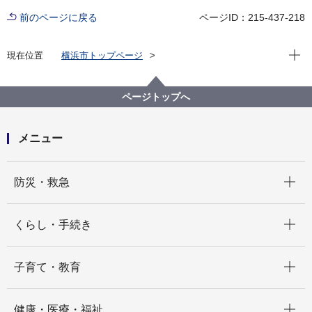
前のページに戻る
ページID：215-437-218
現在位
現在位置
横浜市トップページ
横浜市 Q＆Aよくある質問集
所管区局から探す
健康福祉局
障害自立支援課
ページトップへ
引越しをするが、福祉特別乗車券（福祉パス）をどう
したらよいか。
メニュー
開く
防災・救急
開く
くらし・手続き
開く
子育て・教育
開く
健康・医療・福祉