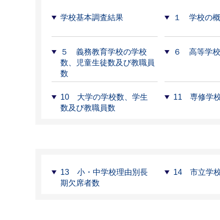
学校基本調査結果
１ 学校の
５ 義務教育学校の学校
６ 高等学
数、児童生徒数及び教職員
数
10 ⼤学の学校数、学⽣
11 専修学
数及び教職員数
13 小・中学校理由別長
14 市立学
期欠席者数