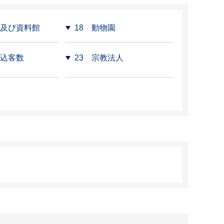
館及び資料館
18 動物園
入込客数
23 宗教法人