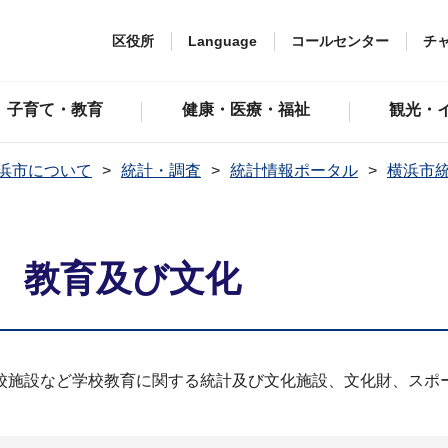
区役所
Language
コールセンター
チ
子育て・教育
健康・医療・福祉
観光・
浜市について
統計・調査
統計情報ポータル
横浜市
章 教育及び文化
校施設など学校教育に関する統計及び文化施設、文化財、スポ