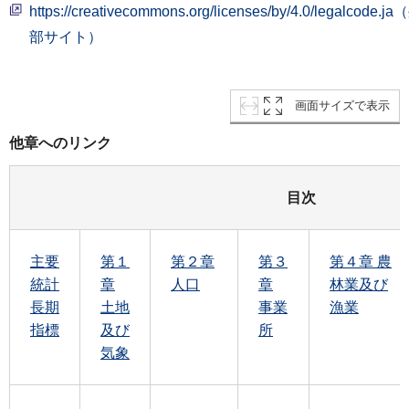
https://creativecommons.org/licenses/by/4.0/legalcode.j
部サイト）
画面サイズで表示
他章へのリンク
目次
主要
第１
第２章
第３
第４章 農
統計
章
人口
章
林業及び
長期
土地
事業
漁業
指標
及び
所
気象