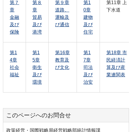
第７
第８
第９章
第1
第11章 上
章
章
道路、
0章
下水道
金融
貿易
運輸及
建物
及び
及び
び通信
及び
保険
港湾
住宅
第1
第1
第16章
第1
第18章 市
4章
5章
教育及
7章
民経済計
社会
衛生
び文化
司法
算及び産
福祉
及び
及び
業連関表
環境
治安
このページへのお問合せ
政策経営・国際戦略局経営戦略部統計情報課