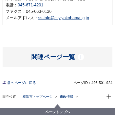
電話：
045-671-4201
ファクス：045-663-0130
メールアドレス：
ss-info@city.yokohama.lg.jp
開く
関連ページ一覧
前のページに戻る
ページID：496-501-924
現在位
現在位置
横浜市トップページ
市政情報
横浜市について
統計・調査
統計情報ポータル
横浜市統計書
横浜市統計書 第11章 上下水道
ページトップへ