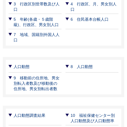
3 行政区別世帯数及び人
4 行政区、月、男女別人
口
口
5 年齢(各歳・５歳階
6 住民基本台帳人口
級)、行政区、男女別人口
7 地域、国籍別外国人人
口
人口動態
8 人口動態
9 移動前の住所地、男⼥
別転⼊者数及び移動後の
住所地、男⼥別転出者数
人口動態調査結果
10 福祉保健センター別
人口動態及び人口動態率