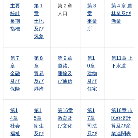
主要
第１
第２章
第３
第４章 農
統計
章
人口
章
林業及び
長期
土地
事業
漁業
指標
及び
所
気象
第７
第８
第９章
第1
第11章 上
章
章
道路、
0章
下水道
金融
貿易
運輸及
建物
及び
及び
び通信
及び
保険
港湾
住宅
第1
第1
第16章
第1
第18章 市
4章
5章
教育及
7章
民経済計
社会
衛生
び文化
司法
算及び産
福祉
及び
及び
業連関表