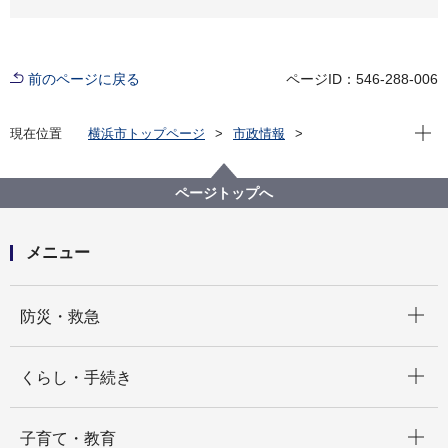
前のページに戻る
ページID：546-288-006
現在位
現在位置
横浜市トップページ
市政情報
横浜市について
統計・調査
統計情報ポータル
横浜市統計書
横浜市統計書 第２章 人口
ページトップへ
メニュー
開く
防災・救急
開く
くらし・手続き
開く
子育て・教育