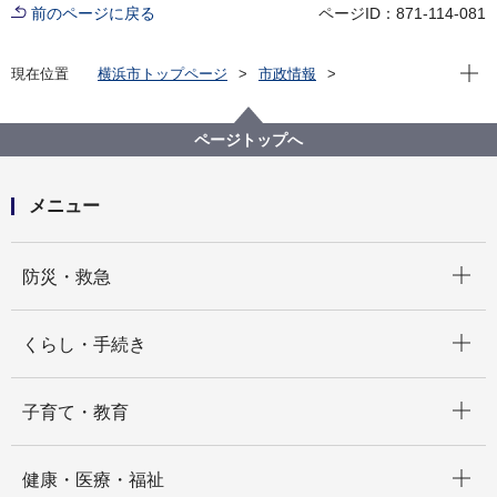
前のページに戻る
ページID：871-114-081
現在位
現在位置
横浜市トップページ
市政情報
横浜市について
統計・調査
統計情報ポータル
横浜市統計書
横浜市統計書 第20章 選挙、議会及び市職員
ページトップへ
メニュー
開く
防災・救急
開く
くらし・手続き
開く
子育て・教育
開く
健康・医療・福祉