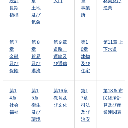
統計
章
人口
章
林業及び
長期
土地
事業
漁業
指標
及び
所
気象
第７
第８
第９章
第1
第11章 上
章
章
道路、
0章
下水道
金融
貿易
運輸及
建物
及び
及び
び通信
及び
保険
港湾
住宅
第1
第1
第16章
第1
第18章 市
4章
5章
教育及
7章
民経済計
社会
衛生
び文化
司法
算及び産
福祉
及び
及び
業連関表
環境
治安