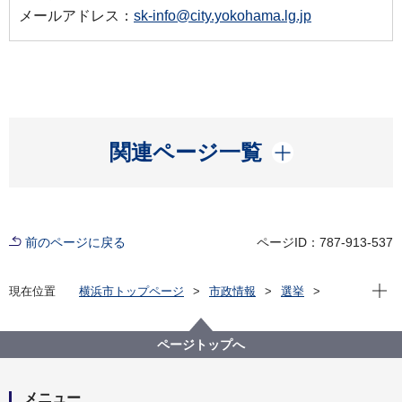
メールアドレス：
sk-info@city.yokohama.lg.jp
開く
関連ページ一覧
前のページに戻る
ページID：787-913-537
現在位
現在位置
横浜市トップページ
市政情報
選挙
各種選挙の記録
横浜市・区選挙人名簿登録者数
ページトップへ
メニュー