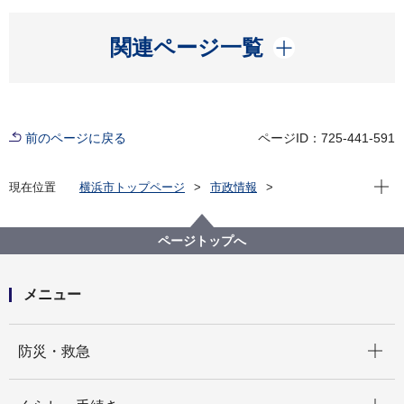
開く
関連ページ一覧
前のページに戻る
ページID：725-441-591
現在位
現在位置
横浜市トップページ
市政情報
横浜市について
統計・調査
統計情報ポータル
横浜市統計書
横浜市統計書 第10章 建物及び住宅
ページトップへ
メニュー
開く
防災・救急
開く