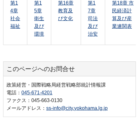
第1
第1
第16章
第1
第18章 市
4章
5章
教育及
7章
民経済計
社会
衛生
び文化
司法
算及び産
福祉
及び
及び
業連関表
環境
治安
このページへのお問合せ
政策経営・国際戦略局経営戦略部統計情報課
電話：
045-671-4201
ファクス：045-663-0130
メールアドレス：
ss-info@city.yokohama.lg.jp