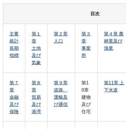
目次
主要
第１
第２章
第３
第４章 農
統計
章
人口
章
林業及び
長期
土地
事業
漁業
指標
及び
所
気象
第７
第８
第９章
第1
第11章 上
章
章
道路、
0章
下水道
金融
貿易
運輸及
建物
及び
及び
び通信
及び
保険
港湾
住宅