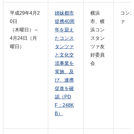
平成29年4月2
姉妹都市
横浜
コン
0日
提携40周
市、横
ァ
（木曜日）～
年を迎え
浜コン
4月24日（月
たコンス
スタン
曜日）
タンツァ
ツァ友
と文化交
好委員
流事業を
会
実施、及
び、連携
促進を確
認（PD
F：248K
B）