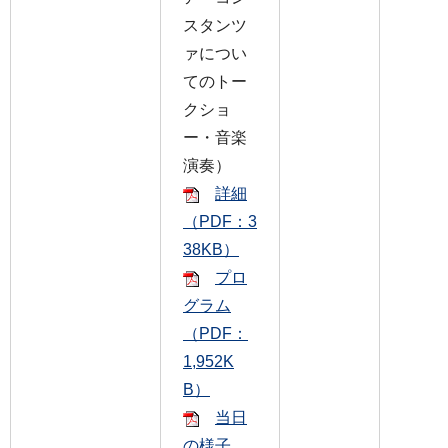
スタンツ
ァについ
てのトー
クショ
ー・音楽
演奏）
詳細
（PDF：3
38KB）
プロ
グラム
（PDF：
1,952K
B）
当日
の様子