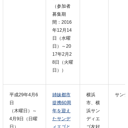
（参加者
募集期
間：2016
年12月14
日（水曜
日）～20
17年2月2
8日（火曜
日））
平成29年4月6
姉妹都市
横浜
サン
日
提携60周
市、横
（木曜日）～
年を迎え
浜サン
4月9日（日曜
たサンデ
ディエ
日）
ィエゴと
ゴ友好