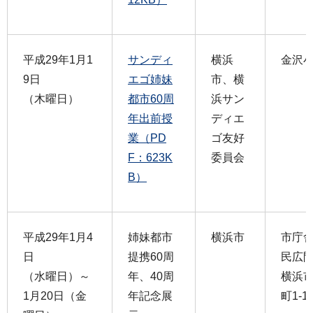
平成29年1月1
サンディ
横浜
金沢
9日
エゴ姉妹
市、横
（木曜日）
都市60周
浜サン
年出前授
ディエ
業（PD
ゴ友好
F：623K
委員会
B）
平成29年1月4
姉妹都市
横浜市
市庁
日
提携60周
民広
（水曜日）～
年、40周
横浜
1月20日（金
年記念展
町1-1