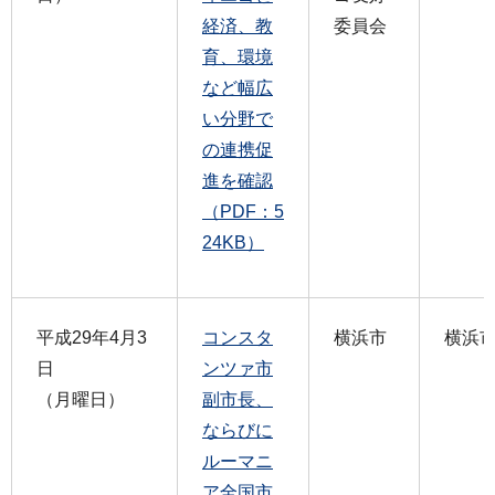
経済、教
委員会
育、環境
など幅広
い分野で
の連携促
進を確認
（PDF：5
24KB）
平成29年4月3
コンスタ
横浜市
横浜
日
ンツァ市
（月曜日）
副市長、
ならびに
ルーマニ
ア全国市