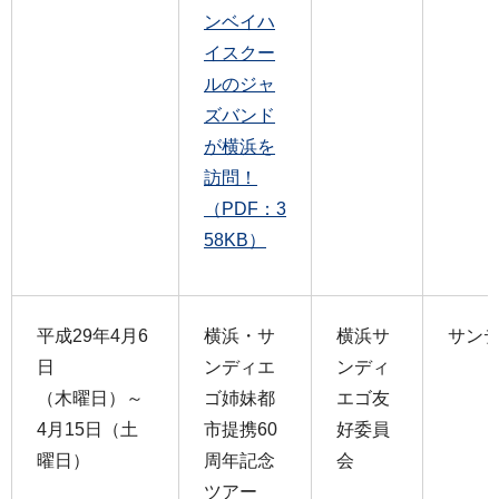
ンベイハ
イスクー
ルのジャ
ズバンド
が横浜を
訪問！
（PDF：3
58KB）
平成29年4月6
横浜・サ
横浜サ
サン
日
ンディエ
ンディ
（木曜日）～
ゴ姉妹都
エゴ友
4月15日（土
市提携60
好委員
曜日）
周年記念
会
ツアー