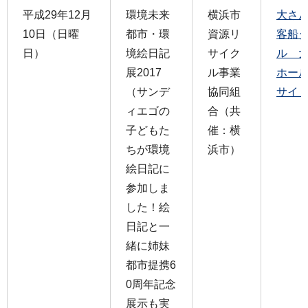
平成29年12月
環境未来
横浜市
大さ
10日（日曜
都市・環
資源リ
客船
日）
境絵日記
サイク
ル 
展2017
ル事業
ホー
（サンデ
協同組
サイ
ィエゴの
合（共
子どもた
催：横
ちが環境
浜市）
絵日記に
参加しま
した！絵
日記と一
緒に姉妹
都市提携6
0周年記念
展示も実