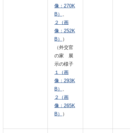
像：270K
B）
、
２（画
像：252K
B）
）
（外交官
の家 展
示の様子
１（画
像：293K
B）
、
２（画
像：265K
B）
）