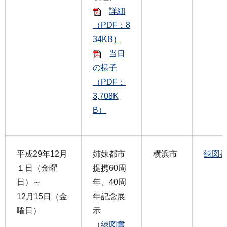
詳細
（PDF：8
34KB）
当日
の様子
（PDF：
3,708K
B）
平成29年12月
姉妹都市
横浜市
緑図
１日（金曜
提携60周
日）～
年、40周
12月15日（金
年記念展
曜日）
示
（
緑図書