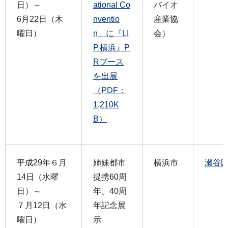
日）～
ational Co
バイオ
6月22日（木
nventio
産業協
曜日）
n」に『LI
会）
P.横浜』P
Rブース
を出展
（PDF：
1,210K
B）
平成29年６月
姉妹都市
横浜市
瀬谷
14日（水曜
提携60周
日）～
年、40周
７月12日（水
年記念展
曜日）
示