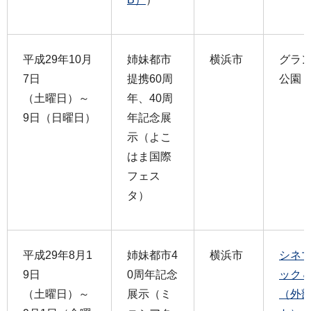
平成29年10月
姉妹都市
横浜市
グラ
7日
提携60周
公園
（土曜日）～
年、40周
9日（日曜日）
年記念展
示（よこ
はま国際
フェス
タ）
平成29年8月1
姉妹都市4
横浜市
シネ
9日
0周年記念
ック
（土曜日）～
展示（ミ
（外