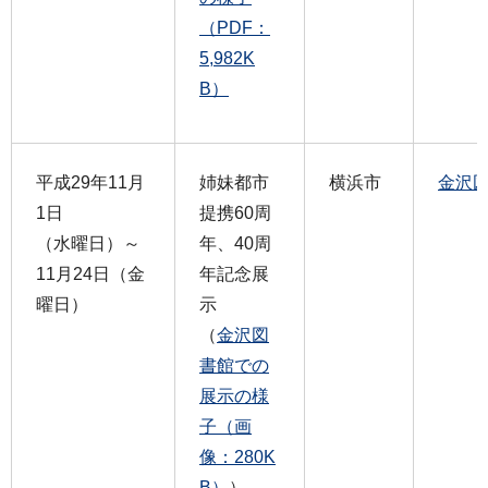
（PDF：
5,982K
B）
平成29年11月
姉妹都市
横浜市
金沢
1日
提携60周
（水曜日）～
年、40周
11月24日（金
年記念展
曜日）
示
（
金沢図
書館での
展示の様
子（画
像：280K
B）
）