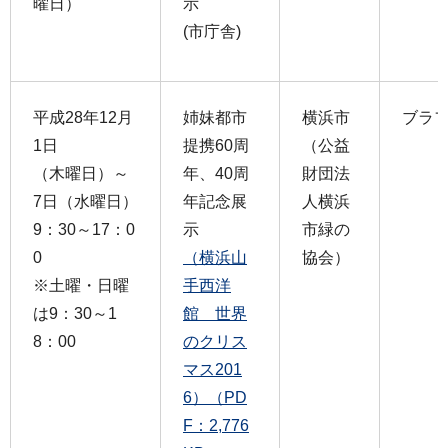
曜日）
示
(市庁舎)
平成28年12月
姉妹都市
横浜市
ブラフ
1日
提携60周
（公益
（木曜日）～
年、40周
財団法
7日（水曜日）
年記念展
人横浜
9：30～17：0
示
市緑の
0
（横浜山
協会）
※土曜・日曜
手西洋
は9：30～1
館 世界
8：00
のクリス
マス201
6）（PD
F：2,776