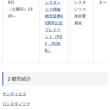
8日
ンスタン
ンスタ
ター
（土曜日）13:
ツァ姉妹
ンツァ
00～
都市提携4
友好委
0周年記念
員会
プレイベ
ント（PD
F：453K
B）
２都市紹介
サンディエゴ
コンスタンツァ