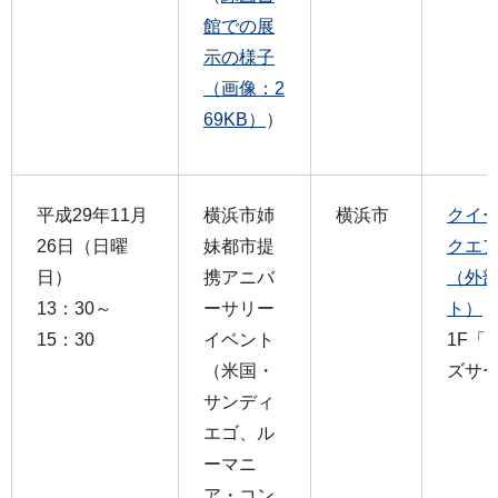
館での展
示の様子
（画像：2
69KB）
）
平成29年11月
横浜市姉
横浜市
クイ
26日（日曜
妹都市提
クエ
日）
携アニバ
（外
13：30～
ーサリー
ト）
15：30
イベント
1F「
（米国・
ズサ
サンディ
エゴ、ル
ーマニ
ア・コン