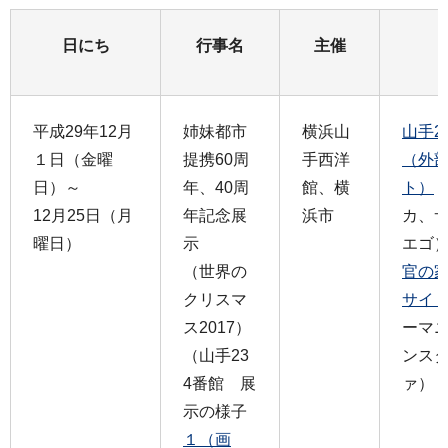
日にち
行事名
主催
平成29年12月
姉妹都市
横浜山
山手2
１日（金曜
提携60周
手西洋
（外
日）～
年、40周
館、横
ト）
12月25日（月
年記念展
浜市
カ、
曜日）
示
エゴ
（世界の
官の
クリスマ
サイ
ス2017）
ーマ
（山手23
ンス
4番館 展
ァ）
示の様子
１（画