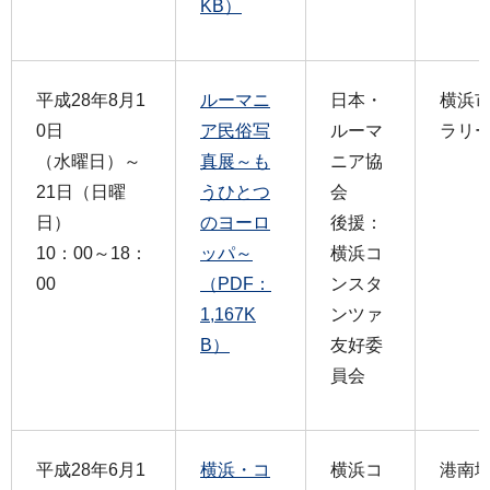
KB）
平成28年8月1
ルーマニ
日本・
横浜
0日
ア民俗写
ルーマ
ラリ
（水曜日）～
真展～も
ニア協
21日（日曜
うひとつ
会
日）
のヨーロ
後援：
10：00～18：
ッパ～
横浜コ
00
（PDF：
ンスタ
1,167K
ンツァ
B）
友好委
員会
平成28年6月1
横浜・コ
横浜コ
港南