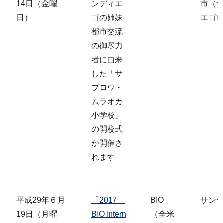
14日（金曜
ンディエ
市（
日）
ゴの姉妹
エゴ
都市交流
の御尽力
者に由来
した「サ
ブロウ・
ムラオカ
小学校」
の開校式
が開催さ
れます
平成29年６月
「2017
BIO
サン
19日（月曜
BIO Intern
（全米