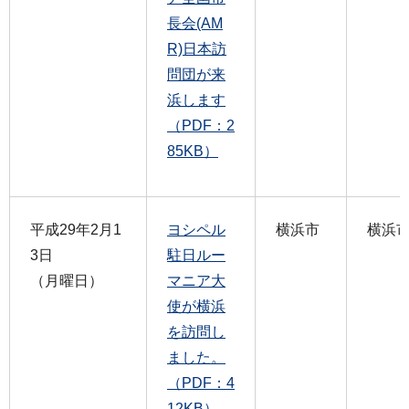
長会(AM
R)日本訪
問団が来
浜します
（PDF：2
85KB）
平成29年2月1
ヨシペル
横浜市
横浜
3日
駐日ルー
（月曜日）
マニア大
使が横浜
を訪問し
ました。
（PDF：4
12KB）