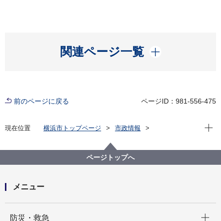
開く
関連ページ一覧
前のページに戻る
ページID：981-556-475
現在位
現在位置
横浜市トップページ
市政情報
広報・広聴・報道
記者発表
総務局
記者発表 2025年度
事務処理ミス等の状況について
ページトップへ
メニュー
開く
防災・救急