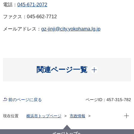
電話：
045-671-2072
ファクス：045-662-7712
メールアドレス：
gz-jinji@city.yokohama.lg.jp
開く
関連ページ一覧
前のページに戻る
ページID：457-315-782
現在位
現在位置
横浜市トップページ
市政情報
広報・広聴・報道
記者発表
総務局
記者発表 2025年度
令和７年11月14日付け人事異動
ページトップへ