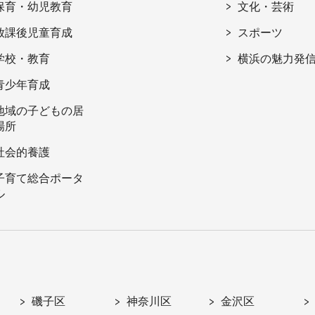
保育・幼児教育
文化・芸術
放課後児童育成
スポーツ
学校・教育
横浜の魅力発
青少年育成
地域の子どもの居
場所
社会的養護
子育て総合ポータ
ル
磯子区
神奈川区
金沢区