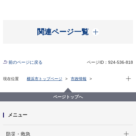
開く
関連ページ一覧
前のページに戻る
ページID：924-536-818
現在位
現在位置
横浜市トップページ
市政情報
広報・広聴・報道
記者発表
総務局
記者発表 2025年度
事務処理ミス等の状況について
ページトップへ
メニュー
開く
防災・救急