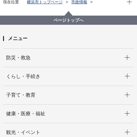
現在位置
横浜市トップページ
市政情報
広報・広聴・報道
記者発表
総務局
記者発表 2025年度
神奈川県クリーニング生活衛生同業組合と「災害時に
ページトップへ
おけるクリーニング支援に関する協定」を締結しまし
た
メニュー
開く
防災・救急
開く
くらし・手続き
開く
子育て・教育
開く
健康・医療・福祉
開く
観光・イベント