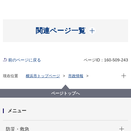
開く
関連ページ一覧
前のページに戻る
ページID：160-509-243
現在位
現在位置
横浜市トップページ
市政情報
広報・広聴・報道
記者発表
総務局
記者発表 2025年度
事務処理ミス等の状況について
ページトップへ
メニュー
開く
防災・救急