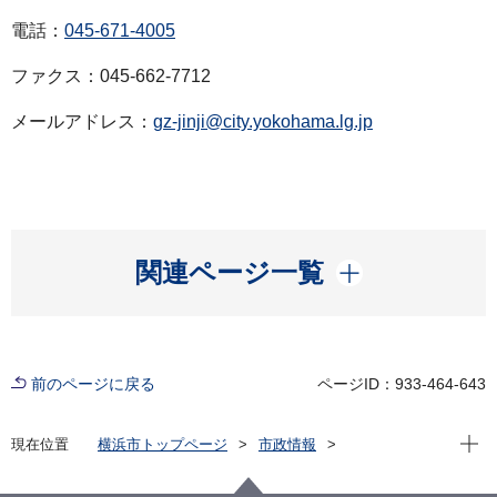
電話：
045-671-4005
ファクス：045-662-7712
メールアドレス：
gz-jinji@city.yokohama.lg.jp
開く
関連ページ一覧
前のページに戻る
ページID：933-464-643
現在位
現在位置
横浜市トップページ
市政情報
広報・広聴・報道
記者発表
総務局
記者発表 2025年度
職員の懲戒処分について