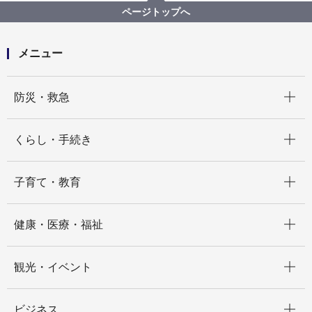
「わくわく！こどもデー こいのぼりが泳ぐ市役所で
ページトップへ
エンジョイ♪遊びつくそう！」を開催します！
メニュー
開く
防災・救急
開く
くらし・手続き
開く
子育て・教育
開く
健康・医療・福祉
開く
観光・イベント
開く
ビジネス