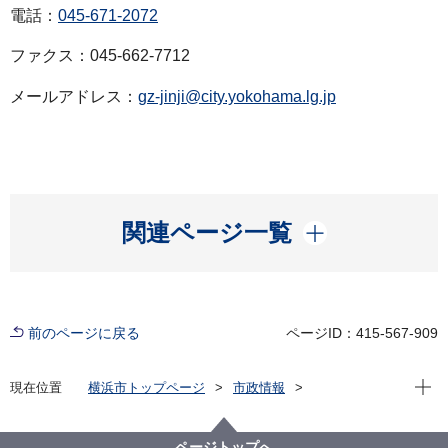
電話：
045-671-2072
ファクス：045-662-7712
メールアドレス：
gz-jinji@city.yokohama.lg.jp
開く
関連ページ一覧
前のページに戻る
ページID：415-567-909
現在位
現在位置
横浜市トップページ
市政情報
広報・広聴・報道
記者発表
総務局
記者発表 2025年度
令和７年６月１日付け人事異動
ページトップへ