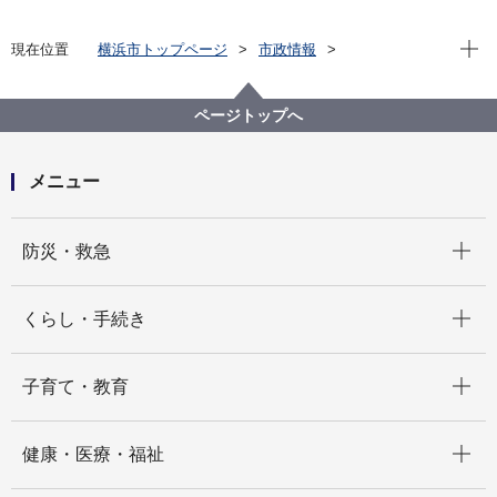
現在位
現在位置
横浜市トップページ
市政情報
広報・広聴・報道
記者発表
総務局
記者発表 2025年度
ＮＨＫ放送が受信できる設備における受信契約漏れに
ページトップへ
ついて
メニュー
開く
防災・救急
開く
くらし・手続き
開く
子育て・教育
開く
健康・医療・福祉