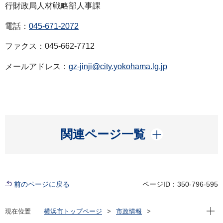
行財政局人材戦略部人事課
電話：
045-671-2072
ファクス：045-662-7712
メールアドレス：
gz-jinji@city.yokohama.lg.jp
開く
関連ページ一覧
前のページに戻る
ページID：350-796-595
現在位
現在位置
横浜市トップページ
市政情報
広報・広聴・報道
記者発表
総務局