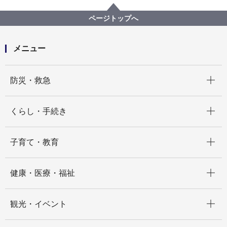
記者発表 2025年度
令和７年７月１日付け、７月８日付け人事異動
ページトップへ
メニュー
開く
防災・救急
開く
くらし・手続き
開く
子育て・教育
開く
健康・医療・福祉
開く
観光・イベント
開く