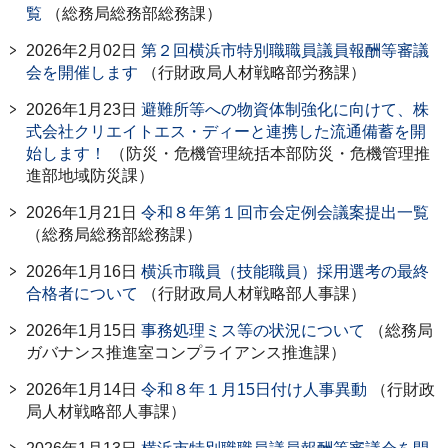
覧
（総務局総務部総務課）
2026年2月02日
第２回横浜市特別職職員議員報酬等審議
会を開催します
（行財政局人材戦略部労務課）
2026年1月23日
避難所等への物資体制強化に向けて、株
式会社クリエイトエス・ディーと連携した流通備蓄を開
始します！
（防災・危機管理統括本部防災・危機管理推
進部地域防災課）
2026年1月21日
令和８年第１回市会定例会議案提出一覧
（総務局総務部総務課）
2026年1月16日
横浜市職員（技能職員）採用選考の最終
合格者について
（行財政局人材戦略部人事課）
2026年1月15日
事務処理ミス等の状況について
（総務局
ガバナンス推進室コンプライアンス推進課）
2026年1月14日
令和８年１月15日付け人事異動
（行財政
局人材戦略部人事課）