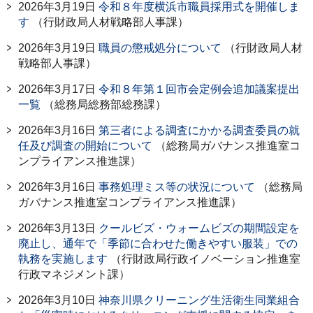
2026年3月19日
令和８年度横浜市職員採用式を開催しま
す
（行財政局人材戦略部人事課）
2026年3月19日
職員の懲戒処分について
（行財政局人材
戦略部人事課）
2026年3月17日
令和８年第１回市会定例会追加議案提出
一覧
（総務局総務部総務課）
2026年3月16日
第三者による調査にかかる調査委員の就
任及び調査の開始について
（総務局ガバナンス推進室コ
ンプライアンス推進課）
2026年3月16日
事務処理ミス等の状況について
（総務局
ガバナンス推進室コンプライアンス推進課）
2026年3月13日
クールビズ・ウォームビズの期間設定を
廃止し、通年で「季節に合わせた働きやすい服装」での
執務を実施します
（行財政局行政イノベーション推進室
行政マネジメント課）
2026年3月10日
神奈川県クリーニング生活衛生同業組合