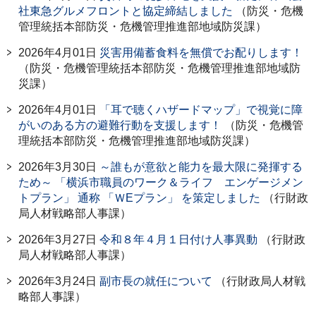
社東急グルメフロントと協定締結しました
（防災・危機
管理統括本部防災・危機管理推進部地域防災課）
2026年4月01日
災害用備蓄食料を無償でお配りします！
（防災・危機管理統括本部防災・危機管理推進部地域防
災課）
2026年4月01日
「耳で聴くハザードマップ」で視覚に障
がいのある方の避難行動を支援します！
（防災・危機管
理統括本部防災・危機管理推進部地域防災課）
2026年3月30日
～誰もが意欲と能力を最大限に発揮する
ため～ 「横浜市職員のワーク＆ライフ エンゲージメン
トプラン」 通称 「ＷEプラン」 を策定しました
（行財政
局人材戦略部人事課）
2026年3月27日
令和８年４月１日付け人事異動
（行財政
局人材戦略部人事課）
2026年3月24日
副市長の就任について
（行財政局人材戦
略部人事課）