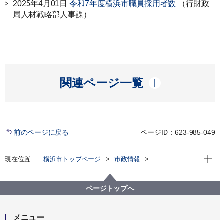
2025年4月01日
令和7年度横浜市職員採用者数
（行財政
局人材戦略部人事課）
開く
関連ページ一覧
前のページに戻る
ページID：623-985-049
現在位
現在位置
横浜市トップページ
市政情報
広報・広聴・報道
記者発表
総務局
記者発表 2025年度
ページトップへ
メニュー