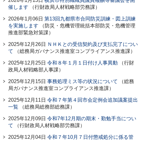
2026年1月13日
横浜市特別職職員議員報酬等審議会を開
催します
（行財政局人材戦略部労務課）
2026年1月06日
第13回九都県市合同防災訓練・図上訓練
を実施します
（防災・危機管理統括本部防災・危機管理
推進部緊急対策課）
2025年12月26日
ＮＨＫとの受信契約及び支払完了につい
て
（総務局ガバナンス推進室コンプライアンス推進課）
2025年12月25日
令和８年１月１日付け人事異動
（行財
政局人材戦略部人事課）
2025年12月15日
事務処理ミス等の状況について
（総務
局ガバナンス推進室コンプライアンス推進課）
2025年12月11日
令和７年第４回市会定例会追加議案提出
一覧
（総務局総務部総務課）
2025年12月09日
令和7年12月期の期末・勤勉手当につい
て
（行財政局人材戦略部労務課）
2025年12月04日
令和７年10月７日付懲戒処分に係る管