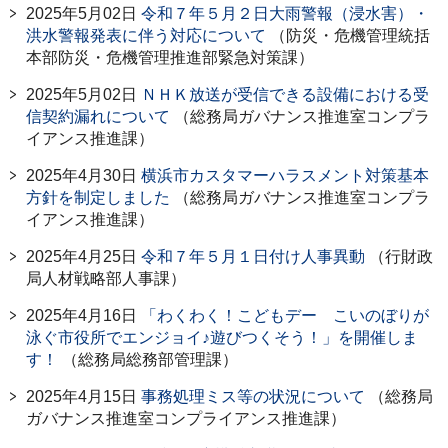
2025年5月02日
令和７年５月２日大雨警報（浸水害）・
洪水警報発表に伴う対応について
（防災・危機管理統括
本部防災・危機管理推進部緊急対策課）
2025年5月02日
ＮＨＫ放送が受信できる設備における受
信契約漏れについて
（総務局ガバナンス推進室コンプラ
イアンス推進課）
2025年4月30日
横浜市カスタマーハラスメント対策基本
方針を制定しました
（総務局ガバナンス推進室コンプラ
イアンス推進課）
2025年4月25日
令和７年５月１日付け人事異動
（行財政
局人材戦略部人事課）
2025年4月16日
「わくわく！こどもデー こいのぼりが
泳ぐ市役所でエンジョイ♪遊びつくそう！」を開催しま
す！
（総務局総務部管理課）
2025年4月15日
事務処理ミス等の状況について
（総務局
ガバナンス推進室コンプライアンス推進課）