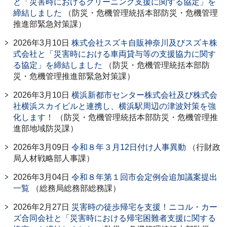
と「災害時におけるクリーニング支援に関する協定」を
締結しました
（防災・危機管理統括本部防災・危機管理
推進部緊急対策課）
2026年3月10日
株式会社スズキ自販神奈川及びスズキ株
式会社と「災害時における車両貸与等の支援協力に関す
る協定」を締結しました
（防災・危機管理統括本部防
災・危機管理推進部緊急対策課）
2026年3月10日
横浜新都市センター株式会社及び株式会
社横浜スカイビルと連携し、横浜駅周辺の津波対策を強
化します！
（防災・危機管理統括本部防災・危機管理推
進部地域防災課）
2026年3月09日
令和８年３月12日付け人事異動
（行財政
局人材戦略部人事課）
2026年3月04日
令和８年第１回市会定例会追加議案提出
一覧
（総務局総務部総務課）
2026年2月27日
災害時の徒歩帰宅を支援！ニコル・カー
ズ合同会社と「災害時における帰宅困難者支援に関する