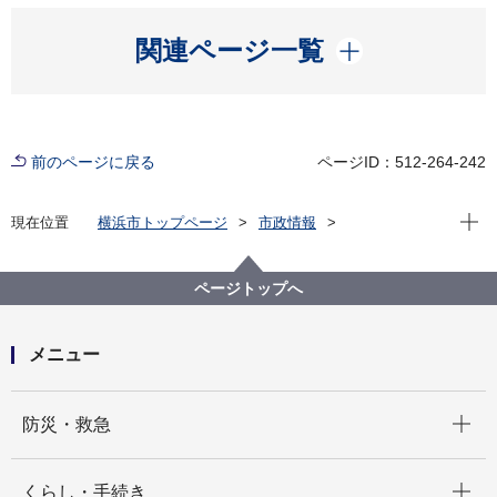
開く
関連ページ一覧
前のページに戻る
ページID：512-264-242
現在位
現在位置
横浜市トップページ
市政情報
広報・広聴・報道
記者発表
医療局
記者発表 2025年度
すい臓がん早期発見！市民講演会【第１弾】を開催し
ページトップへ
ます！
メニュー
開く
防災・救急
開く
くらし・手続き