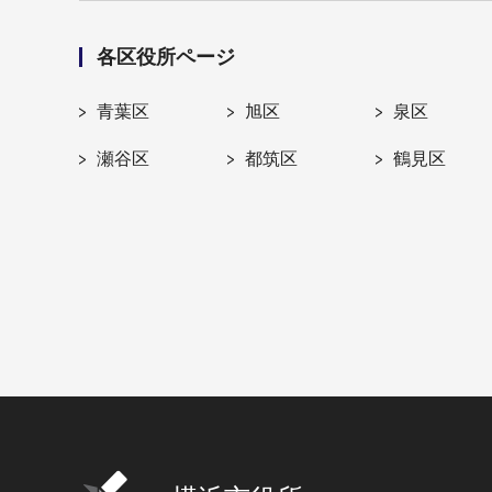
各区役所ページ
青葉区
旭区
泉区
瀬谷区
都筑区
鶴見区