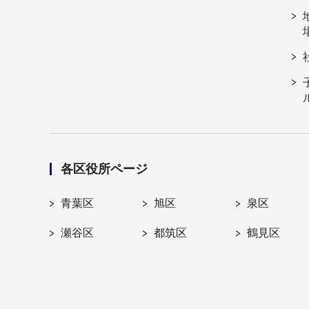
各区役所ページ
青葉区
旭区
泉区
瀬谷区
都筑区
鶴見区