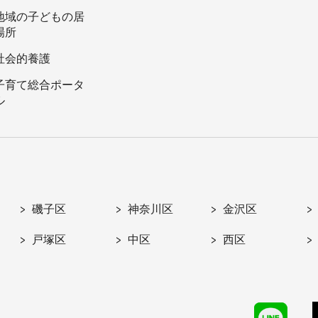
地域の子どもの居
場所
社会的養護
子育て総合ポータ
ル
磯子区
神奈川区
金沢区
戸塚区
中区
西区