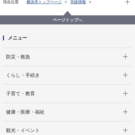
現在位置
横浜市トップページ
市政情報
広報・広聴・報道
記者発表
医療局
記者発表 2025年度
横浜メディカルダッシュボードが本格稼働します！！
ページトップへ
～熱中症予防のため、暑さ指数のリアルタイム表示・
予測機能を追加～
メニュー
開く
防災・救急
開く
くらし・手続き
開く
子育て・教育
開く
健康・医療・福祉
開く
観光・イベント