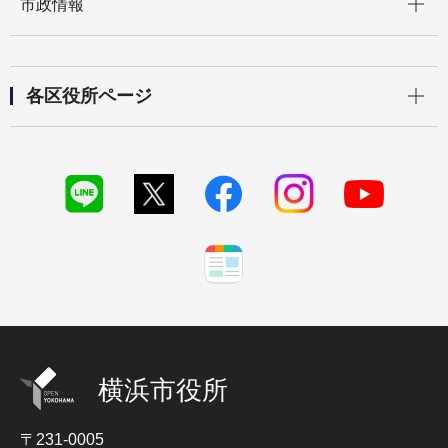
市政情報
開く
各区役所ページ
横浜市役所
〒231-0005