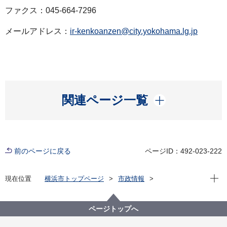
ファクス：045-664-7296
メールアドレス：
ir-kenkoanzen@city.yokohama.lg.jp
開く
関連ページ一覧
前のページに戻る
ページID：492-023-222
現在位
現在位置
横浜市トップページ
市政情報
広報・広聴・報道
記者発表
医療局
記者発表 2025年度
麻しん（はしか）患者の発生について
ページトップへ