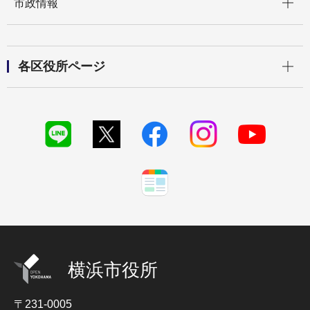
市政情報
開く
各区役所ページ
横浜市役所
〒231-0005