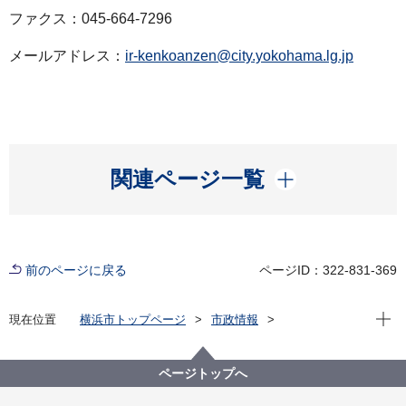
ファクス：045-664-7296
メールアドレス：
ir-kenkoanzen@city.yokohama.lg.jp
開く
関連ページ一覧
前のページに戻る
ページID：322-831-369
現在位
現在位置
横浜市トップページ
市政情報
広報・広聴・報道
記者発表
医療局
記者発表 2025年度
腸管出血性大腸菌（О157）に感染した患者の死亡につ
ページトップへ
いて