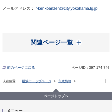
メールアドレス：
ir-kenkoanzen@city.yokohama.lg.jp
開く
関連ページ一覧
前のページに戻る
ページID：397-174-746
現在位
現在位置
横浜市トップページ
市政情報
広報・広聴・報道
記者発表
医療局
記者発表 2025年度
【速報】梅毒の感染者数が増えています！
ページトップへ
メニュー