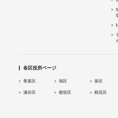
各区役所ページ
青葉区
旭区
泉区
瀬谷区
都筑区
鶴見区