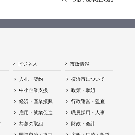
ページID：864-113-390
ビジネス
市政情報
入札・契約
横浜市について
ト
中小企業支援
政策・取組
経済・産業振興
行政運営・監査
雇用・就業促進
職員採用・人事
信
共創の取組
財政・会計
国際交流・協力
広報・広聴・報道