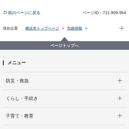
前のページに戻る
ページID：711-909-954
現在位
現在位置
横浜市トップページ
市政情報
広報・広聴・報道
記者発表
医療局
記者発表 2025年度
小児がんなど病気と向き合う子どもたちの“新たな居場
ページトップへ
所”づくり～メタバースでライブビューイング！？～
メニュー
開く
防災・救急
開く
くらし・手続き
開く
子育て・教育
開く