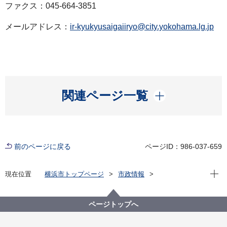
ファクス：045-664-3851
メールアドレス：
ir-kyukyusaigaiiryo@city.yokohama.lg.jp
開く
関連ページ一覧
前のページに戻る
ページID：986-037-659
現在位
現在位置
横浜市トップページ
市政情報
広報・広聴・報道
記者発表
医療局
記者発表 2025年度
年末年始の救急医療体制の御案内
ページトップへ