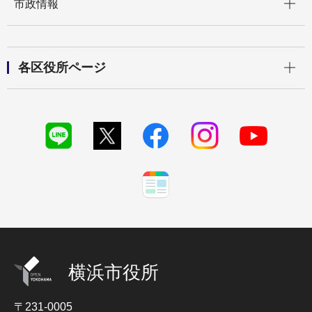
市政情報
開く
各区役所ページ
横浜市役所
〒231-0005