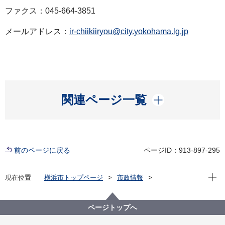
ファクス：045-664-3851
メールアドレス：
ir-chiikiiryou@city.yokohama.lg.jp
開く
関連ページ一覧
前のページに戻る
ページID：913-897-295
現在位
現在位置
横浜市トップページ
市政情報
広報・広聴・報道
記者発表
医療局
記者発表 2025年度
横浜市×民間救急11社と連携して、避難所への搬送を
ページトップへ
実施します