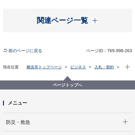
開く
関連ページ一覧
前のページに戻る
ページID：769-998-263
現在位
現在位置
横浜市トップページ
ビジネス
入札・契約
プロポーザル等の発注情報
2025年度
委託
資源循環局
【入札結果掲載】蛍光灯選別業務委託（北部）
ページトップへ
メニュー
開く
防災・救急
開く