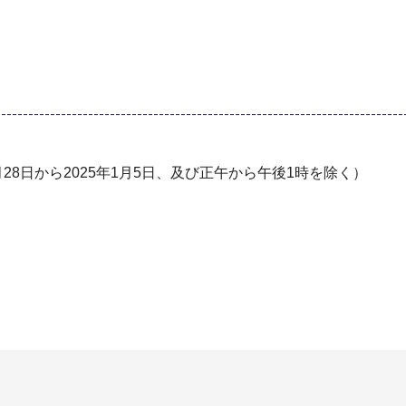
2⽉28⽇から2025年1⽉5⽇、及び正午から午後1時を除く）