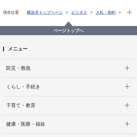
現在位
現在位置
横浜市トップページ
ビジネス
入札・契約
プロポーザル等の発注情報
2025年度
委託
資源循環局
【入札結果掲載】保土ケ谷区プラスチック資源収集運
ページトップへ
搬業務委託
メニュー
開く
防災・救急
開く
くらし・手続き
開く
子育て・教育
開く
健康・医療・福祉