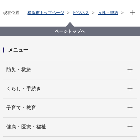
現在位
現在位置
横浜市トップページ
ビジネス
入札・契約
プロポーザル等の発注情報
2025年度
委託
資源循環局
【入札結果掲載】金沢区プラスチック資源収集運搬業
ページトップへ
務委託
メニュー
開く
防災・救急
開く
くらし・手続き
開く
子育て・教育
開く
健康・医療・福祉