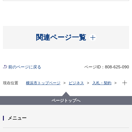
開く
関連ページ一覧
前のページに戻る
ページID：808-625-090
現在位
現在位置
横浜市トップページ
ビジネス
入札・契約
プロポーザル等の発注情報
2025年度
委託
資源循環局
【入札結果掲載】緑区缶・びん・ペットボトル収集運
ページトップへ
搬業務委託
メニュー
開く