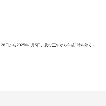
2⽉28⽇から2025年1⽉5⽇、及び正午から午後1時を除く）