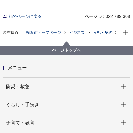
前のページに戻る
ページID：322-789-308
現在位
現在位置
横浜市トップページ
ビジネス
入札・契約
プロポーザル等の発注情報
2025年度
委託
資源循環局
【入札結果掲載】粗大ごみ収集運搬業務委託（南部地
ページトップへ
区）
メニュー
開く
防災・救急
開く
くらし・手続き
開く
子育て・教育