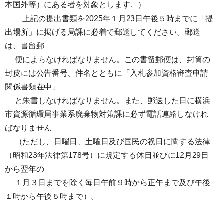
本国外等）にある者を対象とします。）
上記の提出書類を2025年１月23日午後５時までに「提
出場所」に掲げる局課に必着で郵送してください。郵送
は、書留郵
便によらなければなりません。この書留郵便は、封筒の
封皮には公告番号、件名とともに「入札参加資格審査申請
関係書類在中」
と朱書しなければなりません。また、郵送した日に横浜
市資源循環局事業系廃棄物対策課に必ず電話連絡しなけれ
ばなりません
（ただし、日曜日、土曜日及び国民の祝日に関する法律
（昭和23年法律第178号）に規定する休日並びに12月29日
から翌年の
１月３日までを除く毎日午前９時から正午まで及び午後
１時から午後５時まで）。