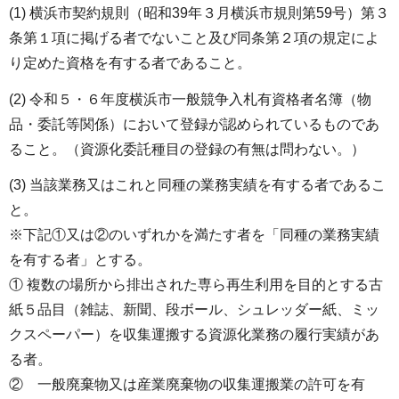
(1) 横浜市契約規則（昭和39年３月横浜市規則第59号）第３
条第１項に掲げる者でないこと及び同条第２項の規定によ
り定めた資格を有する者であること。
(2) 令和５・６年度横浜市一般競争入札有資格者名簿（物
品・委託等関係）において登録が認められているものであ
ること。（資源化委託種目の登録の有無は問わない。）
(3) 当該業務又はこれと同種の業務実績を有する者であるこ
と。
※下記①又は②のいずれかを満たす者を「同種の業務実績
を有する者」とする。
① 複数の場所から排出された専ら再生利用を目的とする古
紙５品目（雑誌、新聞、段ボール、シュレッダー紙、ミッ
クスペーパー）を収集運搬する資源化業務の履行実績があ
る者。
② 一般廃棄物又は産業廃棄物の収集運搬業の許可を有