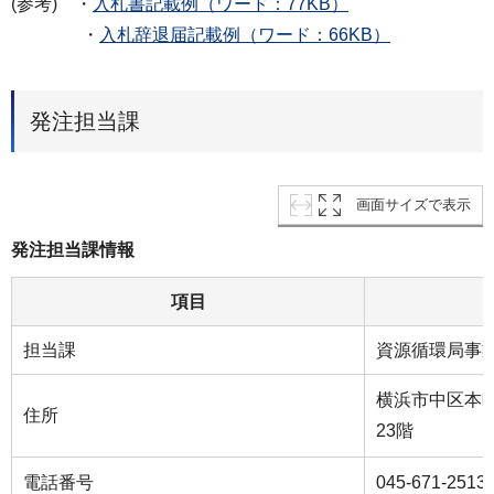
(参考) ・
入札書記載例（ワード：77KB）
・
入札辞退届記載例（ワード：66KB）
発注担当課
画面サイズで表示
発注担当課情報
項目
担当課
資源循環局事
横浜市中区本町
住所
23階
電話番号
045-671-2513