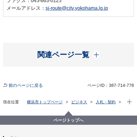
ファクス：045-663-0125
メールアドレス：
sj-route@city.yokohama.lg.jp
開く
関連ページ一覧
前のページに戻る
ページID：387-714-778
現在位
現在位置
横浜市トップページ
ビジネス
入札・契約
プロポーザル等の発注情報
2025年度
委託
資源循環局
【入札結果掲載】 本市施設資源物（古紙）上半期収
ページトップへ
集運搬資源化業務委託（第４ブロック）