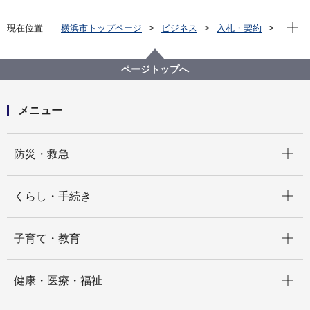
現在位
現在位置
横浜市トップページ
ビジネス
入札・契約
プロポーザル等の発注情報
2025年度
委託
資源循環局
【入札結果掲載】都筑区プラスチック資源収集運搬業
ページトップへ
務委託
メニュー
開く
防災・救急
開く
くらし・手続き
開く
子育て・教育
開く
健康・医療・福祉