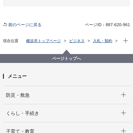
前のページに戻る
ページID：887-620-961
現在位
現在位置
横浜市トップページ
ビジネス
入札・契約
プロポーザル等の発注情報
2025年度
委託
資源循環局
【入札結果公開】【公募型指名競争入札】動物死体収
ページトップへ
集運搬等業務委託（中部地区）
メニュー
開く
防災・救急
開く
くらし・手続き
開く
子育て・教育