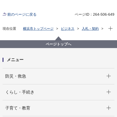
前のページに戻る
ページID：264-506-649
現在位
現在位置
横浜市トップページ
ビジネス
入札・契約
プロポーザル等の発注情報
2025年度
委託
資源循環局
【入札結果掲載】粗大ごみ収集運搬業務委託（東部地
ページトップへ
区）
メニュー
開く
防災・救急
開く
くらし・手続き
開く
子育て・教育