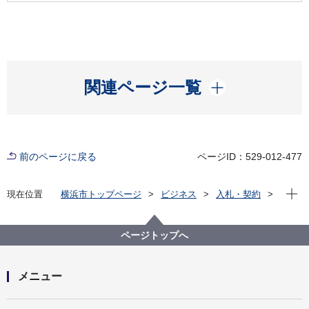
開く
関連ページ一覧
前のページに戻る
ページID：529-012-477
現在位
現在位置
横浜市トップページ
ビジネス
入札・契約
プロポーザル等の発注情報
2025年度
委託
資源循環局
【入札結果掲載】保土ケ谷区缶・びん・ペットボトル
ページトップへ
収集運搬業務委託
メニュー
開く